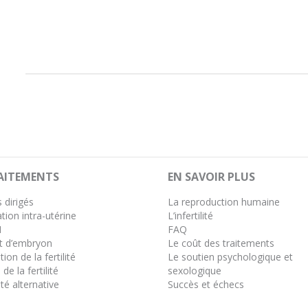
RAITEMENTS
EN SAVOIR PLUS
 dirigés
La reproduction humaine
tion intra-utérine
L’infertilité
I
FAQ
t d’embryon
Le coût des traitements
ion de la fertilité
Le soutien psychologique et
 de la fertilité
sexologique
té alternative
Succès et échecs