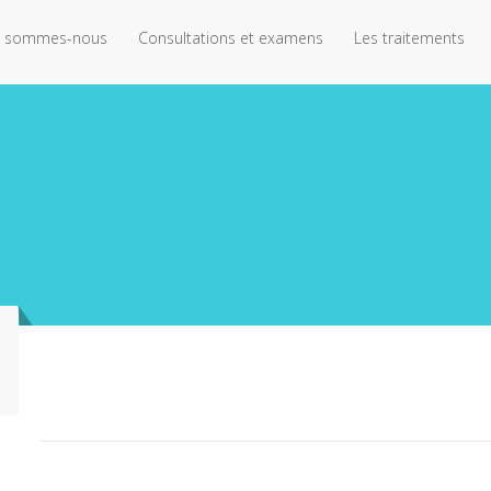
ain menu
p
i sommes-nous
Consultations et examens
Les traitements
ntent