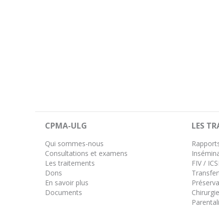
CPMA-ULG
LES T
Qui sommes-nous
Rapports
Consultations et examens
Insémina
Les traitements
FIV / ICS
Dons
Transfer
En savoir plus
Préservat
Documents
Chirurgie
Parentali